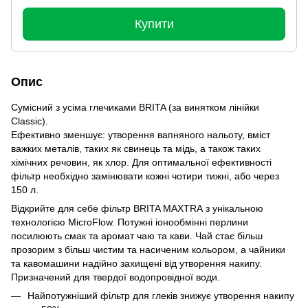
Купити
Опис
Сумісний з усіма глечиками BRITA (за винятком лінійки
Classic).
Ефективно зменшує: утворення вапняного нальоту, вміст
важких металів, таких як свинець та мідь, а також таких
хімічних речовин, як хлор. Для оптимальної ефективності
фільтр необхідно замінювати кожні чотири тижні, або через
150 л.
Відкрийте для себе фільтр BRITA MAXTRA з унікальною
технологією MicroFlow. Потужні іонообмінні перлини
посилюють смак та аромат чаю та кави. Чай стає більш
прозорим з більш чистим та насиченим кольором, а чайники
та кавомашини надійно захищені від утворення накипу.
Призначений для твердої водопровідної води.
Найпотужніший фільтр для глеків знижує утворення накипу