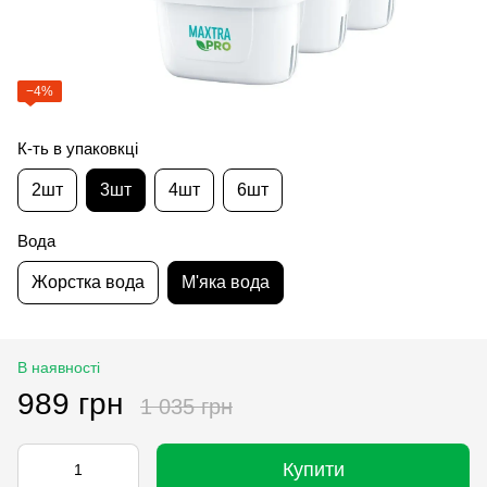
−4%
К-ть в упаковкці
2шт
3шт
4шт
6шт
Вода
Жорстка вода
М'яка вода
В наявності
989 грн
1 035 грн
Купити