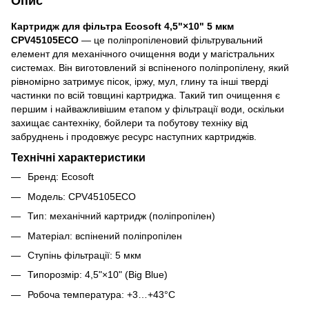
Опис
Картридж для фільтра Ecosoft 4,5"×10" 5 мкм
CPV45105ECO
— це поліпропіленовий фільтрувальний
елемент для механічного очищення води у магістральних
системах. Він виготовлений зі вспіненого поліпропілену, який
рівномірно затримує пісок, іржу, мул, глину та інші тверді
частинки по всій товщині картриджа. Такий тип очищення є
першим і найважливішим етапом у фільтрації води, оскільки
захищає сантехніку, бойлери та побутову техніку від
забруднень і продовжує ресурс наступних картриджів.
Технічні характеристики
Бренд: Ecosoft
Модель: CPV45105ECO
Тип: механічний картридж (поліпропілен)
Матеріал: вспінений поліпропілен
Ступінь фільтрації: 5 мкм
Типорозмір: 4,5"×10" (Big Blue)
Робоча температура: +3…+43°C