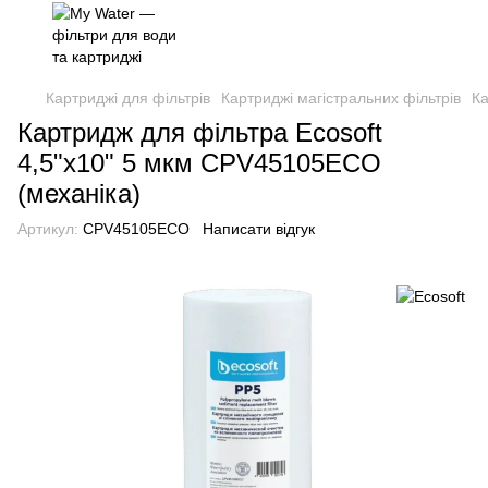
Картриджі для фільтрів
Картриджі магістральних фільтрів
Ка
Картридж для фільтра Ecosoft
4,5"x10" 5 мкм CPV45105ECO
(механіка)
Артикул:
CPV45105ECO
Написати відгук