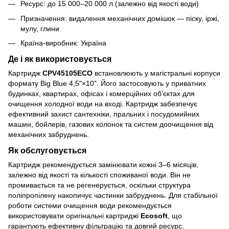
Ресурс: до 15 000–20 000 л (залежно від якості води)
Призначення: видалення механічних домішок — піску, іржі,
мулу, глини
Країна-виробник: Україна
Де і як використовується
Картридж
CPV45105ECO
встановлюють у магістральні корпуси
формату Big Blue 4,5"×10". Його застосовують у приватних
будинках, квартирах, офісах і комерційних об’єктах для
очищення холодної води на вході. Картридж забезпечує
ефективний захист сантехніки, пральних і посудомийних
машин, бойлерів, газових колонок та систем доочищення від
механічних забруднень.
Як обслуговується
Картридж рекомендується замінювати кожні 3–6 місяців,
залежно від якості та кількості споживаної води. Він не
промивається та не регенерується, оскільки структура
поліпропілену накопичує частинки забруднень. Для стабільної
роботи системи очищення води рекомендується
використовувати оригінальні картриджі
Ecosoft
, що
гарантують ефективну фільтрацію та довгий ресурс.