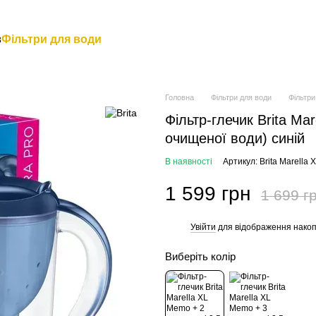
в
Фільтри для води
Головна
Фільтри для води
Фільтри
Фільтр-глечик Brita Ma
очищеної води) синій
В наявності
Артикул: Brita Marella 
1 599 грн
1 699 г
Увійти
для відображення накоп
%
Виберіть колір