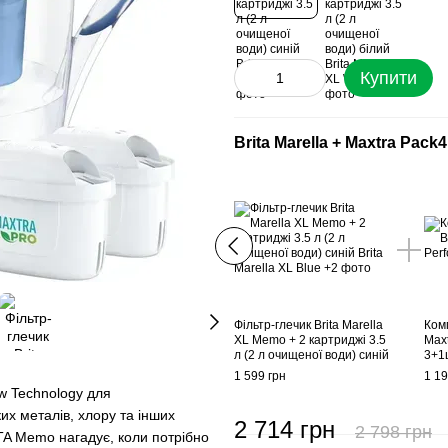
Купити
Brita Marella + Maxtra Pack4
Фільтр-глечик Brita Marella
Комп
XL Memo + 2 картриджі 3.5
Max
л (2 л очищеної води) синій
3+1
1 599 грн
1 19
w Technology для
х металів, хлору та інших
2 714 грн
2 798 грн
TA Memo нагадує, коли потрібно