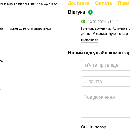
ля наповнення глечика однією
Доставка
Оплата
Пове
Відгуки
1
Ol
13.01.2024 в 14:14
на 4 тижні для оптимальної
Глечик зручний. Купував 
день. Рекомендую товар 
Відповісти
Новий відгук або комента
TA
и
Оцініть товар