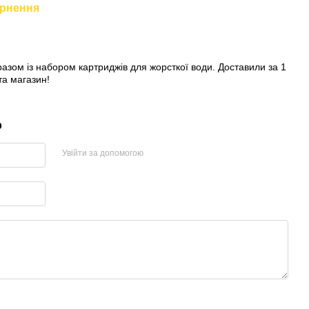
рнення
разом із набором картриджів для жорсткої води. Доставили за 1
та магазин!
р
Увійти за допомогою