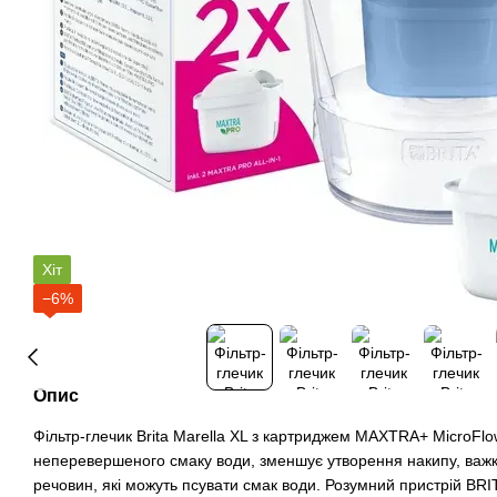
Хіт
−6%
Опис
Фільтр-глечик Brita Marella XL з картриджем MAXTRA+ MicroFlo
неперевершеного смаку води, зменшує утворення накипу, важки
речовин, які можуть псувати смак води. Розумний пристрій BRI