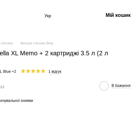
Мій кошик
Укр
 глечики
Фільтри глечики Brita
rella XL Memo + 2 картриджі 3.5 л (2 л
XL Blue +2
1 відгук
рн
В бажання
ичувальної знижки