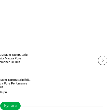
Bri
лект картриджів Brita
Фільт
tra Pure Perfomance
XL M
шт
л (2 
9 грн
1 599
2 
Купити