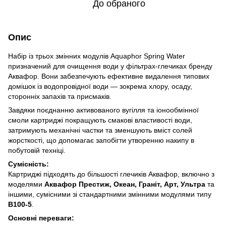
До обраного
Опис
Набір із трьох змінних модулів Aquaphor Spring Water
призначений для очищення води у фільтрах-глечиках бренду
Аквафор. Вони забезпечують ефективне видалення типових
домішок із водопровідної води — зокрема хлору, осаду,
сторонніх запахів та присмаків.
Завдяки поєднанню активованого вугілля та іонообмінної
смоли картриджі покращують смакові властивості води,
затримують механічні частки та зменшують вміст солей
жорсткості, що допомагає запобігти утворенню накипу в
побутовій техніці.
Сумісність:
Картриджі підходять до більшості глечиків Аквафор, включно з
моделями
Аквафор Престиж, Океан, Граніт, Арт, Ультра
та
іншими, сумісними зі стандартними змінними модулями типу
B100-5
.
Основні переваги: