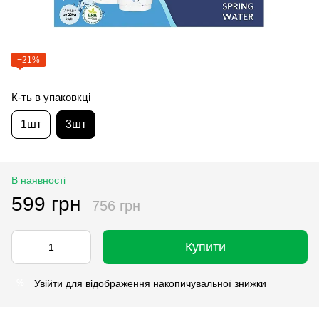
−21%
К-ть в упаковкці
1шт
3шт
В наявності
599 грн
756 грн
Купити
Увійти
для відображення накопичувальної знижки
%